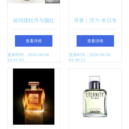
祖玛珑牡丹与胭红
寻香｜浮力·冬日专
麂绒香水 一场奢华
属香水，暖过男朋
查看详情
查看详情
与温柔的感官邂逅
友的衣服兜兜
更新时间：2026-08-04
更新时间：2026-08-04
10:47:43
04:39:23