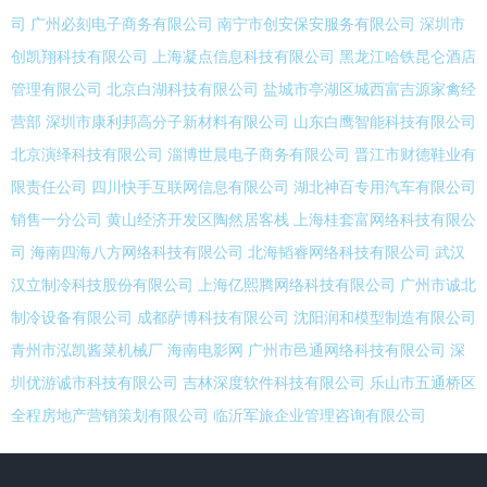
司
广州必刻电子商务有限公司
南宁市创安保安服务有限公司
深圳市
创凯翔科技有限公司
上海凝点信息科技有限公司
黑龙江哈铁昆仑酒店
管理有限公司
北京白湖科技有限公司
盐城市亭湖区城西富吉源家禽经
营部
深圳市康利邦高分子新材料有限公司
山东白鹰智能科技有限公司
北京演绎科技有限公司
淄博世晨电子商务有限公司
晋江市财德鞋业有
限责任公司
四川快手互联网信息有限公司
湖北神百专用汽车有限公司
销售一分公司
黄山经济开发区陶然居客栈
上海桂套富网络科技有限公
司
海南四海八方网络科技有限公司
北海韬睿网络科技有限公司
武汉
汉立制冷科技股份有限公司
上海亿熙腾网络科技有限公司
广州市诚北
制冷设备有限公司
成都萨博科技有限公司
沈阳润和模型制造有限公司
青州市泓凯酱菜机械厂
海南电影网
广州市邑通网络科技有限公司
深
圳优游诚市科技有限公司
吉林深度软件科技有限公司
乐山市五通桥区
全程房地产营销策划有限公司
临沂军旅企业管理咨询有限公司