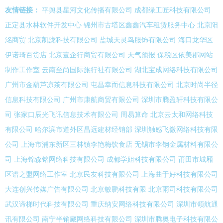
友情链接：
平舆县星河文化传播有限公司
成都绿工匠科技有限公司
正定县水林软件开发中心
锦州市古塔区鑫鑫汽车租赁服务中心
北京阳
洺商贸
北京凯泷科技有限公司
盐城天灵鸟服饰有限公司
海口龙华区
伊诺琦百货店
北京壹企行商贸有限公司
天气预报
保税区依美郡网站
制作工作室
云南至尚国际旅行社有限公司
湖北宝成网络科技有限公司
广州市金葫芦凉茶有限公司
屯昌幸而信息科技有限公司
北京时尚半径
信息科技有限公司
广州市康航商贸有限公司
深圳市腾盈轩科技有限公
司
张家口辰光飞讯信息技术有限公司
周易算命
北京云太和网络科技
有限公司
哈尔滨市道外区昌远建材经销部
深圳触感飞微网络科技有限
公司
上海市浦东新区三林镇李艳梅饮食店
无锡市李钢金属材料有限公
司
上海锦森铭网络科技有限公司
成都学姐科技有限公司
莆田市城厢
区谱之盟网络工作室
北京民友科技有限公司
上海曲于好科技有限公司
大连创兴传媒广告有限公司
北京敏鹏科技有限
北京雨司科技有限公司
武汉谛梯时代科技有限公司
重庆纳安网络科技有限公司
深圳市领航通
讯有限公司
南宁半销藏网络科技有限公司
深圳市腾奥电子科技有限公